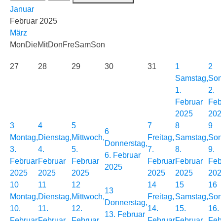
Januar
Februar 2025
März
Mon
Die
Mit
Don
Fre
Sam
Son
27
28
29
30
31
1
2
Samstag,
Son
1.
2.
Februar
Feb
2025
20
3
4
5
7
8
9
6
Montag,
Dienstag,
Mittwoch,
Freitag,
Samstag,
Son
Donnerstag,
3.
4.
5.
7.
8.
9.
6. Februar
Februar
Februar
Februar
Februar
Februar
Feb
2025
2025
2025
2025
2025
2025
20
10
11
12
14
15
16
13
Montag,
Dienstag,
Mittwoch,
Freitag,
Samstag,
Son
Donnerstag,
10.
11.
12.
14.
15.
16.
13. Februar
Februar
Februar
Februar
Februar
Februar
Feb