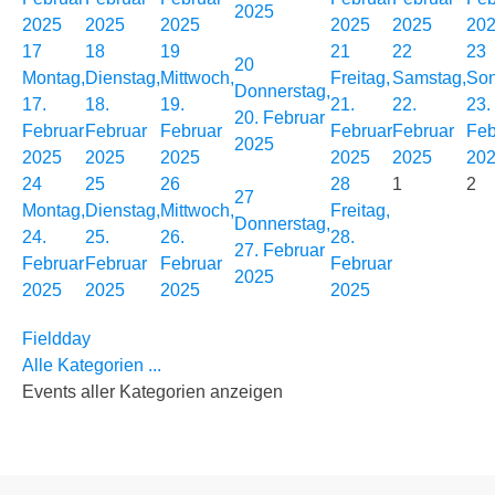
2025
2025
2025
2025
2025
2025
20
17
18
19
21
22
23
20
Montag,
Dienstag,
Mittwoch,
Freitag,
Samstag,
Son
Donnerstag,
17.
18.
19.
21.
22.
23.
20. Februar
Februar
Februar
Februar
Februar
Februar
Feb
2025
2025
2025
2025
2025
2025
20
24
25
26
28
1
2
27
Montag,
Dienstag,
Mittwoch,
Freitag,
Donnerstag,
24.
25.
26.
28.
27. Februar
Februar
Februar
Februar
Februar
2025
2025
2025
2025
2025
Fieldday
Alle Kategorien ...
Events aller Kategorien anzeigen