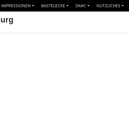
IMPRESSIONEN
BASTELECKE
DARC
NÜTZLICHES
+
+
+
+
burg