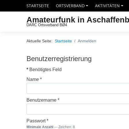
STARTSEITE
ORTSVERBAND
AKTIVITÄTEN
+
+
Amateurfunk in Aschaffen
DARC Ortsverband BØ4
Aktuelle Seite:
Startseite
Anmelden
Benutzerregistrierung
*
Benötigtes Feld
Name
*
Benutzername
*
Passwort
*
Minimale Anzahl
— Zeichen: 8