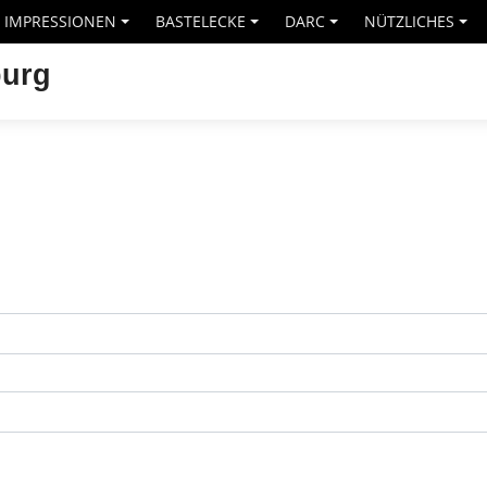
IMPRESSIONEN
BASTELECKE
DARC
NÜTZLICHES
+
+
+
+
burg